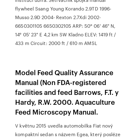
flywheel Ssang Young Korando 2.9TD 1996-
Musso 2.9D 2004- Rexton 2.7Xdi 2002-
6650301105 6650302105 ARP: 50° 06' 46" N,
14° 05' 23" E 4,2 km SW Kladno ELEV: 1419 ft /
433 m Circuit: 2000 ft / 610 m AMSL
Model Feed Quality Assurance
Manual (Non FDA-registered
facilities and feed Barrows, F.T. y
Hardy, R.W. 2000. Aquaculture
Feed Microscopy Manual.
V květnu 2015 uvedla automobilka Fiat nový
kompaktní sedan s názvem Egea, který posléze