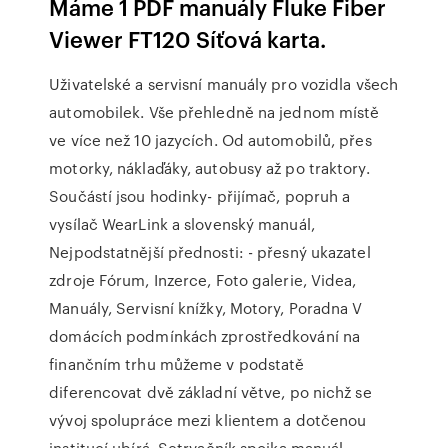
Máme 1 PDF manuály Fluke Fiber
Viewer FT120 Síťová karta.
Uživatelské a servisní manuály pro vozidla všech
automobilek. Vše přehledně na jednom místě
ve více než 10 jazycích. Od automobilů, přes
motorky, náklaďáky, autobusy až po traktory.
Součástí jsou hodinky- přijímač, popruh a
vysílač WearLink a slovenský manuál,
Nejpodstatnější přednosti: - přesný ukazatel
zdroje Fórum, Inzerce, Foto galerie, Videa,
Manuály, Servisní knížky, Motory, Poradna V
domácích podmínkách zprostředkování na
finančním trhu můžeme v podstatě
diferencovat dvě základní větve, po nichž se
vývoj spolupráce mezi klientem a dotčenou
institucí ubírá. Setrvačník spojka manuál