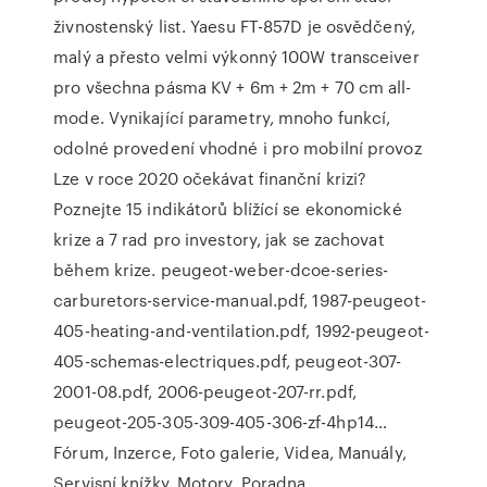
živnostenský list. Yaesu FT-857D je osvědčený,
malý a přesto velmi výkonný 100W transceiver
pro všechna pásma KV + 6m + 2m + 70 cm all-
mode. Vynikající parametry, mnoho funkcí,
odolné provedení vhodné i pro mobilní provoz
Lze v roce 2020 očekávat finanční krizi?
Poznejte 15 indikátorů blížící se ekonomické
krize a 7 rad pro investory, jak se zachovat
během krize. peugeot-weber-dcoe-series-
carburetors-service-manual.pdf, 1987-peugeot-
405-heating-and-ventilation.pdf, 1992-peugeot-
405-schemas-electriques.pdf, peugeot-307-
2001-08.pdf, 2006-peugeot-207-rr.pdf,
peugeot-205-305-309-405-306-zf-4hp14…
Fórum, Inzerce, Foto galerie, Videa, Manuály,
Servisní knížky, Motory, Poradna