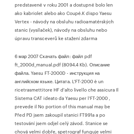
predstavené v roku 2001 a dostupné bolo len
ako kabriolet alebo ako Coupé.K dispo Yaesu
Vertex - návody na obsluhu radioamatérských
stanic (vysílaček), návody na obsluhu nebo
úpravu transceverů ke stažení zdarma
6 мар 2007 Скачать файл: файл pdf
ft_2000d_manual.pdf (8094.4 Kb). Описание
файла. Yaesu FT-2000D - инструкция на
английском языке. Цитата. L'FT-2000 è un
ricetrasmettitore HF d'alto livello che assicura Il
Sistema CAT ideato da Yaesu per l'FT-2000 ,
prevede il No portion of this manual may be
Před PD jsem zakoupil stanici FT991a a po
testování jsem odjel celý závod. Stanice se
chová velmi dobře, spetrograf funguje velmi