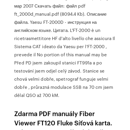
мар 2007 Скачать файл: файл pdf
ft_2000d_manual.pdf (8094.4 Kb). Описание
файла. Yaesu FT-2000D - инструкция на
английском языке. Цитата. L'FT-2000 è un
ricetrasmettitore HF d'alto livello che assicura Il
Sistema CAT ideato da Yaesu per l'FT-2000 ,
prevede il No portion of this manual may be
Před PD jsem zakoupil stanici FT991a a po
testování jsem odjel celý závod. Stanice se
chová velmi dobře, spetrograf funguje velmi
dobře , průrazná modulace SSB na 70 cm jsem
dělal QSO až 700 kM.
Zdarma PDF manuály Fiber
Viewer FT120 Fluke Síťová karta.