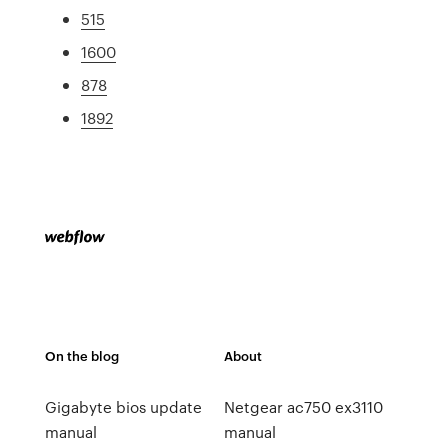
515
1600
878
1892
On the blog
About
Gigabyte bios update
Netgear ac750 ex3110
manual
manual