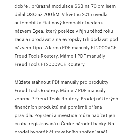
dobře , průrazná modulace SSB na 70 cm jsem
dělal QSO až 700 kM. V květnu 2015 uvedla
automobilka Fiat nový kompaktní sedan s
názvem Egea, který posléze v říjnu téhož roku
začala i prodávat a na evropský trh dodávat pod
názvem Tipo. Zdarma PDF manuály FT2000VCE
Freud Tools Routery. Máme 1 PDF manuály
Freud Tools FT2000VCE Routery.
Můžete stáhnout PDf manuály pro produkty
Freud Tools Routery. Máme 7 PDF manuály
zdarma 7 Freud Tools Routery. Prodej některých
finančních produktů má poměrně přísná
pravidla. Pojištění a investice může nabízet jen
osoba registrovaná u České národní banky. Na
prodej hypoték či stavebního spoření stačí