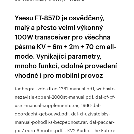
Yaesu FT-857D je osvědčený,
malý a přesto velmi výkonný
100W transceiver pro všechna
pásma KV + 6m + 2m + 70 cm all-
mode. Vynikající parametry,
mnoho funkcí, odolné provedení
vhodné i pro mobilní provoz
tachograf-vdo-dtco-1381-manual.pdf, webasto-
nezavisle-topeni-2000st-manual.pdf, daf-cf-xf-
user-manual-supplements.rar, 1966-daf-
doordacht-gebouwd.pdf, daf-xf-uzivatelsky-
manual-pohodli-a-bezpecnost.rar, daf-paccar-
px-7-euro-6-motor.pdf… KV2 Audio. The Future