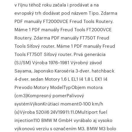
v říjnu téhož roku začala i prodávat a na
evropský trh dodávat pod názvem Tipo. Zdarma
PDF manuály FT2000VCE Freud Tools Routery.
Máme 1 PDF manuály Freud Tools FT2000VCE
Routery. Zdarma PDF manuály FT750T Freud
Tools Síťový router. Máme 1 PDF manuály Freud
Tools FT750T Síťový router. Prvá generácia
(SJ/SM) Výroba 1976–1981 Výrobný závod
Sayama, Japonsko Karoséria 3-dver. hatchback
4-dver. sedan Motory 1.6 L EL1 I4 1.8 L EK1 I4
Prevodo Motory ModelTypObjem motora
(cm3)Kompresný pomerPalivový
systémVýkonKrútiaci moment0-100 km/h
(s)Výroba 520iI6 24V19911:11.0Multiport fuel
injection110 BMW M GmbH vyrábalo aj vysoko
výkonovú verziu s označením M3. BMW M3 bolo